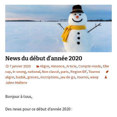
News du début d’année 2020
7 janvier 2020
Aligre
,
Annonce
,
Article
,
Compte-rendu
,
Ellie
cup
,
In seong
,
national
,
Non classé
,
paris
,
Region IDF
,
Tournoi
aligre
,
baduk
,
greves
,
inscriptions
,
jeu de go
,
tournoi
,
weiqi
Julien Maltere
Bonjour à tous,
Des news pour ce début d’année 2020 :