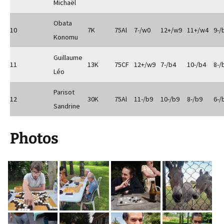
Michaël
Obata
10
7K
75Al
7-/w0
12+/w9
11+/w4
9-/
Konomu
Guillaume
11
13K
75CF
12+/w9
7-/b4
10-/b4
8-/
Léo
Parisot
12
30K
75Al
11-/b9
10-/b9
8-/b9
6-/
Sandrine
Photos