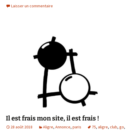
Laisser un commentaire
Il est frais mon site, il est frais !
28 août 2018
Aligre
,
Annonce
,
paris
75
,
aligre
,
club
,
go
,