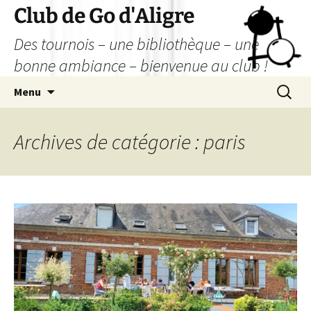
Aller
Club de Go d'Aligre
au
Des tournois – une bibliothèque – une
contenu
bonne ambiance – bienvenue au club !
Recherc
Menu
Archives de catégorie : paris