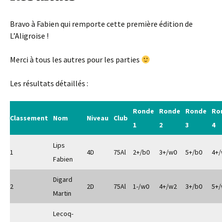
Bravo à Fabien qui remporte cette première édition de
L’Aligroise !
Merci à tous les autres pour les parties
Les résultats détaillés :
Ronde
Ronde
Ronde
Ro
Classement
Nom
Niveau
Club
1
2
3
4
Lips
1
4D
75Al
2+/b0
3+/w0
5+/b0
4+
Fabien
Digard
2
2D
75Al
1-/w0
4+/w2
3+/b0
5+
Martin
Lecoq-