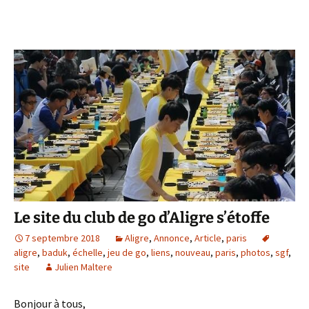
Le site du club de go d’Aligre s’étoffe
7 septembre 2018
Aligre
,
Annonce
,
Article
,
paris
aligre
,
baduk
,
échelle
,
jeu de go
,
liens
,
nouveau
,
paris
,
photos
,
sgf
,
site
Julien Maltere
Bonjour à tous,