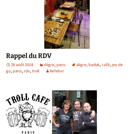
Rappel du RDV
28 août 2018
Aligre
,
paris
aligre
,
baduk
,
café
,
jeu de
go
,
paris
,
rdv
,
troll
llefebvr