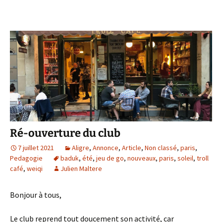
Ré-ouverture du club
7 juillet 2021
Aligre
,
Annonce
,
Article
,
Non classé
,
paris
,
Pedagogie
baduk
,
été
,
jeu de go
,
nouveaux
,
paris
,
soleil
,
troll
café
,
weiqi
Julien Maltere
Bonjour à tous,
Le club reprend tout doucement son activité, car