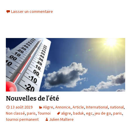
Laisser un commentaire
Nouvelles de l’été
13 août 2019
Aligre
,
Annonce
,
Article
,
International
,
national
,
Non classé
,
paris
,
Tournoi
aligre
,
baduk
,
egc
,
jeu de go
,
paris
,
tournoi permanent
Julien Maltere