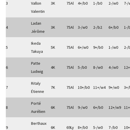
3
Vallon
3K
75Al
4+/b0
1-/b0
2-/w0
7-/
Valentin
Ladan
4
3K
75Al
3-/w0
2-/b2
6+/b0
1-/
Jérôme
Ikeda
5
5K
75Al
6+/w0
9+/b0
1-/w0
2-/
Takuya
Patte
6
4K
75Al
5-/b0
8-/w0
4-/w0
12
Ludwig
Ritaly
7
7K
75Al
10+/b0
11+/w4
9+/w0
3+/
Étienne
Porté
8
6K
75Al
9-/w0
6+/b0
12+/w9
11
Aurélien
Berthaux
9
6K
69Ly
8+/b0
5-/w0
7-/b0
10