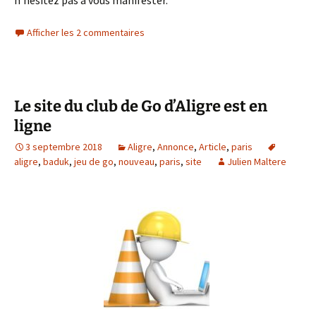
n’hésitez pas à vous manifester.
Afficher les 2 commentaires
Le site du club de Go d’Aligre est en
ligne
3 septembre 2018
Aligre
,
Annonce
,
Article
,
paris
aligre
,
baduk
,
jeu de go
,
nouveau
,
paris
,
site
Julien Maltere