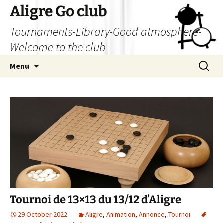
Skip
Aligre Go club
to
Tournaments-Library-Good atmosphere-
content
Welcome to the club
Search
Menu
for:
Tournoi de 13×13 du 13/12 d’Aligre
29 October 2022
Aligre
,
Animation
,
Annonce
,
Tournoi