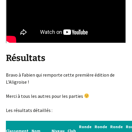
Résultats
Bravo à Fabien qui remporte cette première édition de
L’Aligroise !
Merci à tous les autres pour les parties
Les résultats détaillés :
Ronde
Ronde
Ronde
Ro
Classement
Nom
Niveau
Club