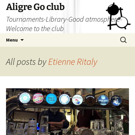
Skip
Aligre Go club
to
Tournaments-Library-Good atmosphere-
content
Welcome to the club
Search
Menu
for:
All posts by
Etienne Ritaly