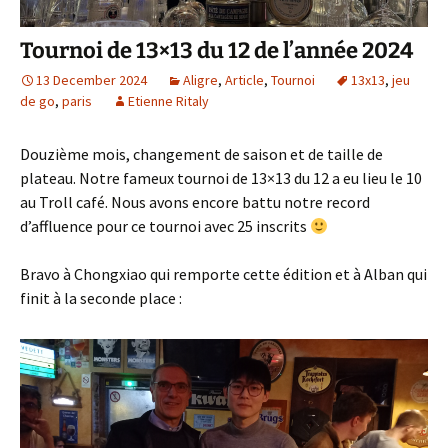
Tournoi de 13×13 du 12 de l’année 2024
13 December 2024
Aligre
,
Article
,
Tournoi
13x13
,
jeu
de go
,
paris
Etienne Ritaly
Douzième mois, changement de saison et de taille de
plateau. Notre fameux tournoi de 13×13 du 12 a eu lieu le 10
au Troll café. Nous avons encore battu notre record
d’affluence pour ce tournoi avec 25 inscrits
Bravo à Chongxiao qui remporte cette édition et à Alban qui
finit à la seconde place :