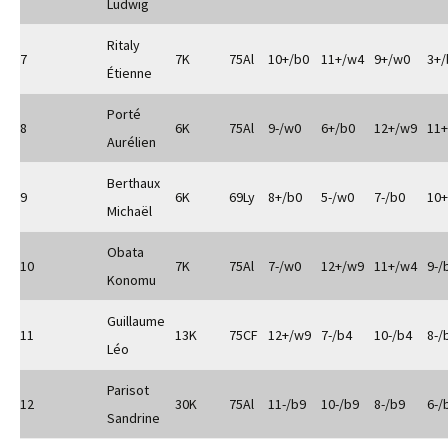
Ludwig
Ritaly
7
7K
75Al
10+/b0
11+/w4
9+/w0
3+/
Étienne
Porté
8
6K
75Al
9-/w0
6+/b0
12+/w9
11
Aurélien
Berthaux
9
6K
69Ly
8+/b0
5-/w0
7-/b0
10
Michaël
Obata
10
7K
75Al
7-/w0
12+/w9
11+/w4
9-/
Konomu
Guillaume
11
13K
75CF
12+/w9
7-/b4
10-/b4
8-/
Léo
Parisot
12
30K
75Al
11-/b9
10-/b9
8-/b9
6-/
Sandrine