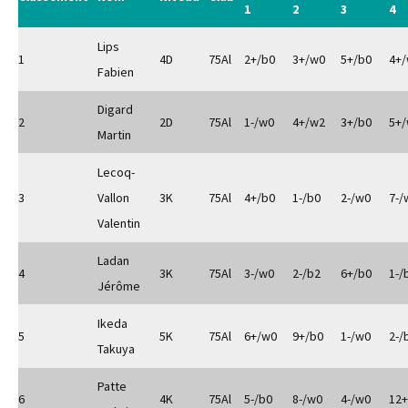
1
2
3
4
Lips
1
4D
75Al
2+/b0
3+/w0
5+/b0
4+
Fabien
Digard
2
2D
75Al
1-/w0
4+/w2
3+/b0
5+
Martin
Lecoq-
3
Vallon
3K
75Al
4+/b0
1-/b0
2-/w0
7-/
Valentin
Ladan
4
3K
75Al
3-/w0
2-/b2
6+/b0
1-/
Jérôme
Ikeda
5
5K
75Al
6+/w0
9+/b0
1-/w0
2-/
Takuya
Patte
6
4K
75Al
5-/b0
8-/w0
4-/w0
12