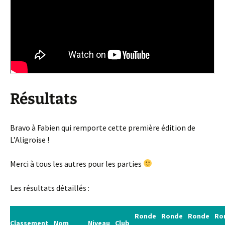
Résultats
Bravo à Fabien qui remporte cette première édition de
L’Aligroise !
Merci à tous les autres pour les parties
Les résultats détaillés :
Ronde
Ronde
Ronde
Ro
Classement
Nom
Niveau
Club