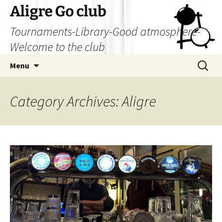
Skip
Aligre Go club
to
Tournaments-Library-Good atmosphere-
content
Welcome to the club
Search
Menu
for:
Category Archives: Aligre