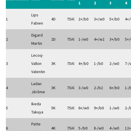
1
2
3
4
Lips
1
4D
75Al
2+/b0
3+/w0
5+/b0
4+
Fabien
Digard
2
2D
75Al
1-/w0
4+/w2
3+/b0
5+
Martin
Lecoq-
3
Vallon
3K
75Al
4+/b0
1-/b0
2-/w0
7-/
Valentin
Ladan
4
3K
75Al
3-/w0
2-/b2
6+/b0
1-/
Jérôme
Ikeda
5
5K
75Al
6+/w0
9+/b0
1-/w0
2-/
Takuya
Patte
6
4K
75Al
5-/b0
8-/w0
4-/w0
12