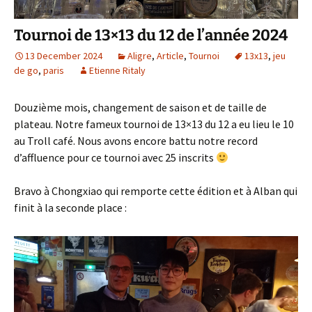
Tournoi de 13×13 du 12 de l’année 2024
13 December 2024
Aligre
,
Article
,
Tournoi
13x13
,
jeu
de go
,
paris
Etienne Ritaly
Douzième mois, changement de saison et de taille de
plateau. Notre fameux tournoi de 13×13 du 12 a eu lieu le 10
au Troll café. Nous avons encore battu notre record
d’affluence pour ce tournoi avec 25 inscrits
Bravo à Chongxiao qui remporte cette édition et à Alban qui
finit à la seconde place :