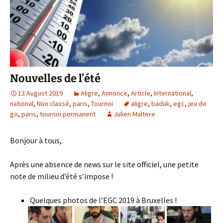
Nouvelles de l’été
13 August 2019
Aligre
,
Annonce
,
Article
,
International
,
national
,
Non classé
,
paris
,
Tournoi
aligre
,
baduk
,
egc
,
jeu de
go
,
paris
,
tournoi permanent
Julien Maltere
Bonjour à tous,
Après une absence de news sur le site officiel, une petite
note de milieu d’été s’impose !
Quelques photos de l’EGC 2019 à Bruxelles !