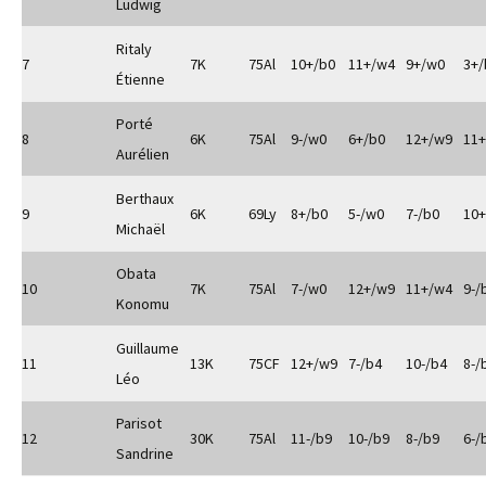
Ludwig
Ritaly
7
7K
75Al
10+/b0
11+/w4
9+/w0
3+/
Étienne
Porté
8
6K
75Al
9-/w0
6+/b0
12+/w9
11
Aurélien
Berthaux
9
6K
69Ly
8+/b0
5-/w0
7-/b0
10
Michaël
Obata
10
7K
75Al
7-/w0
12+/w9
11+/w4
9-/
Konomu
Guillaume
11
13K
75CF
12+/w9
7-/b4
10-/b4
8-/
Léo
Parisot
12
30K
75Al
11-/b9
10-/b9
8-/b9
6-/
Sandrine