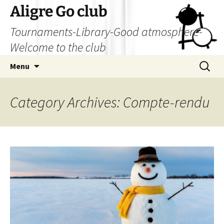
Skip
Aligre Go club
to
Tournaments-Library-Good atmosphere-
content
Welcome to the club
Search
Menu
for:
Category Archives: Compte-rendu