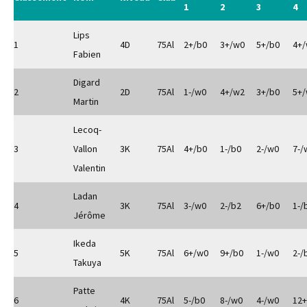
1
2
3
4
Lips
1
4D
75Al
2+/b0
3+/w0
5+/b0
4+
Fabien
Digard
2
2D
75Al
1-/w0
4+/w2
3+/b0
5+
Martin
Lecoq-
3
Vallon
3K
75Al
4+/b0
1-/b0
2-/w0
7-/
Valentin
Ladan
4
3K
75Al
3-/w0
2-/b2
6+/b0
1-/
Jérôme
Ikeda
5
5K
75Al
6+/w0
9+/b0
1-/w0
2-/
Takuya
Patte
6
4K
75Al
5-/b0
8-/w0
4-/w0
12