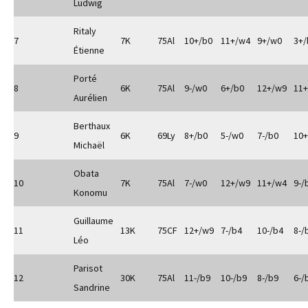
Ludwig
Ritaly
7
7K
75Al
10+/b0
11+/w4
9+/w0
3+/
Étienne
Porté
8
6K
75Al
9-/w0
6+/b0
12+/w9
11
Aurélien
Berthaux
9
6K
69Ly
8+/b0
5-/w0
7-/b0
10
Michaël
Obata
10
7K
75Al
7-/w0
12+/w9
11+/w4
9-/
Konomu
Guillaume
11
13K
75CF
12+/w9
7-/b4
10-/b4
8-/
Léo
Parisot
12
30K
75Al
11-/b9
10-/b9
8-/b9
6-/
Sandrine