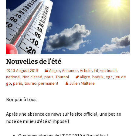
Nouvelles de l’été
13 August 2019
Aligre
,
Annonce
,
Article
,
International
,
national
,
Non classé
,
paris
,
Tournoi
aligre
,
baduk
,
egc
,
jeu de
go
,
paris
,
tournoi permanent
Julien Maltere
Bonjour à tous,
Après une absence de news sur le site officiel, une petite
note de milieu d’été s’impose !
Quelques photos de l’EGC 2019 à Bruxelles !