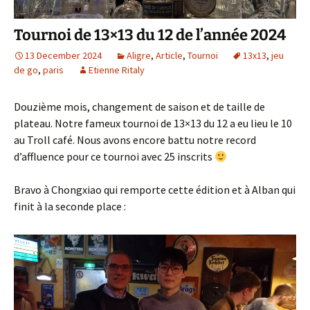
Tournoi de 13×13 du 12 de l’année 2024
13 December 2024
Aligre
,
Article
,
Tournoi
13x13
,
jeu
de go
,
paris
Etienne Ritaly
Douzième mois, changement de saison et de taille de
plateau. Notre fameux tournoi de 13×13 du 12 a eu lieu le 10
au Troll café. Nous avons encore battu notre record
d’affluence pour ce tournoi avec 25 inscrits
Bravo à Chongxiao qui remporte cette édition et à Alban qui
finit à la seconde place :