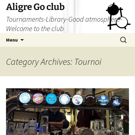
Skip
Aligre Go club
to
Tournaments-Library-Good atmosphere-
content
Welcome to the club
Search
Menu
for:
Category Archives: Tournoi