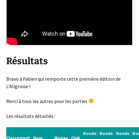
Résultats
Bravo à Fabien qui remporte cette première édition de
L’Aligroise !
Merci à tous les autres pour les parties
Les résultats détaillés :
Ronde
Ronde
Ronde
Ro
Classement
Nom
Niveau
Club