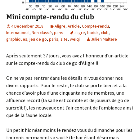
Mini compte-rendu du club
4 December 2018
Aligre
,
Article
,
Compte-rendu
,
International
,
Non classé
,
paris
aligre
,
baduk
,
club
,
graphiques
,
jeu de go
,
paris
,
site
,
weiqi
Julien Maltere
Après seulement 37 jours, vous avez l’honneur d’un article
sur le compte-rendu du club de go d’Aligre !!
On ne va pas rentrer dans les détails ni vous donner nos
divers rapports. Pour le reste, le club se porte bien et a la
chance d’avoir plus d’une cinquantaine de membres, une
affluence record (la salle est comble et de joueurs de go de
surcroît !), les nouveaux ont l’air content de l’ambiance ainsi
que de la faune locale.
Un petit hic néanmoins le rendez vous du dimanche pour les
tournois permanents a sauté (le bar étant désormais