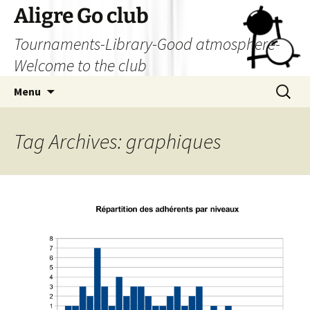
Skip
Aligre Go club
to
Tournaments-Library-Good atmosphere-
content
Welcome to the club
Search
Menu
for:
Tag Archives: graphiques