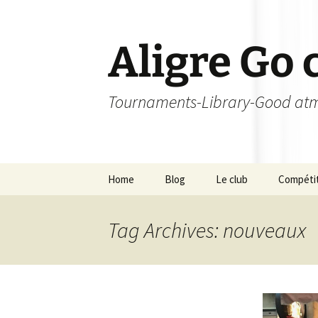
Skip
to
content
Aligre Go 
Tournaments-Library-Good atm
Home
Blog
Le club
Compéti
Les orgas
Tournoi
Tag Archives: nouveaux
Les membres – Echelle
Champion
de niveau
Tournoi 
Licence
L’Aligroi