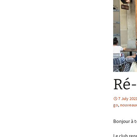
Ré-
7 July 202
go
,
nouveau
Bonjour à t
Le club rep