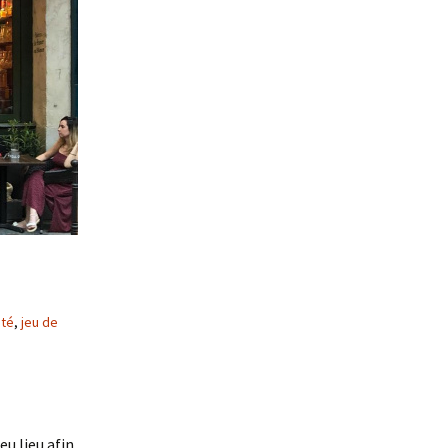
té
,
jeu de
u lieu afin