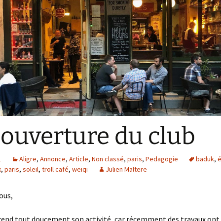
L’ Aligroise 2024
Calculateur échelle
L’ Aligroise 2025
L’ Aligroise 2026
ouverture du club
1
Aligre
,
Annonce
,
Article
,
Non classé
,
paris
,
Pedagogie
baduk
,
é
x
,
paris
,
soleil
,
troll café
,
weiqi
Julien Maltere
ous,
rend tout doucement son activité, car récemment des travaux ont e