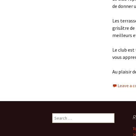
de donner u
Les terrass
grisâtre de
meilleurs e
Le club est
vous appren
Au plaisir d
Leave a 
Search
R
for:
T
2