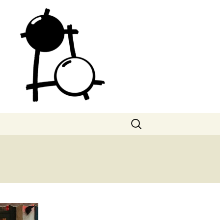
Search
for: