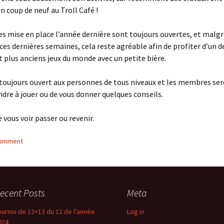
n coup de neuf au Troll Café !
es mise en place l’année dernière sont toujours ouvertes, et malg
 ces dernières semaines, cela reste agréable afin de profiter d’un d
t plus anciens jeux du monde avec un petite bière.
 toujours ouvert aux personnes de tous niveaux et les membres ser
dre à jouer ou de vous donner quelques conseils.
e vous voir passer ou revenir.
comment
ecent Posts
Meta
ournoi de 13×13 du 12 de l’année
Log in
024