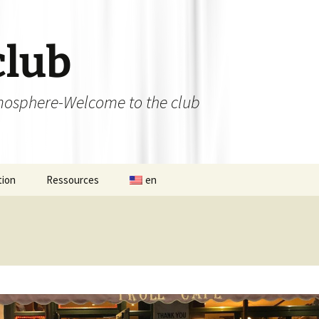
club
osphere-Welcome to the club
tion
Ressources
en
 permanent
Ateliers débutants et
initiations
nat d’Aligre
Bibliothèque
de 13×13 du 12
Les liens utiles
se
L’Aligroise 2023
Photos