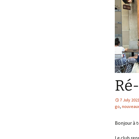
Ré-
7 July 202
go
,
nouveau
Bonjour à t
Le club rep