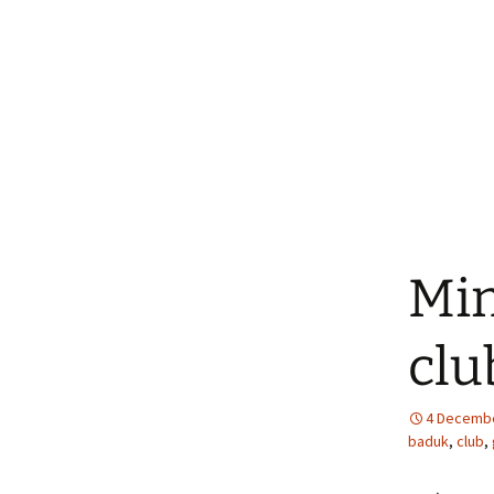
Min
clu
4 Decemb
baduk
,
club
,