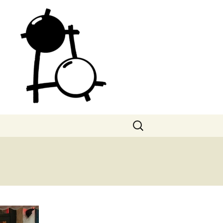
Search
for: