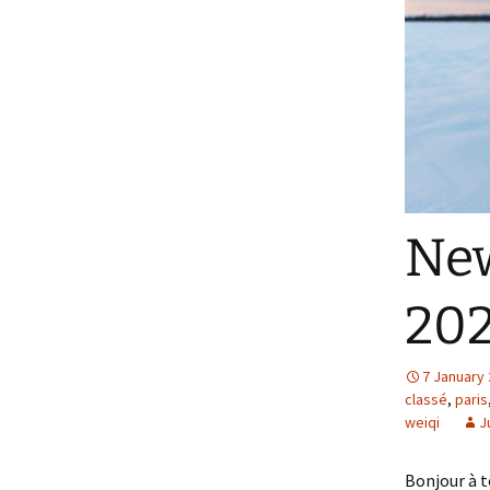
New
20
7 January
classé
,
paris
weiqi
J
Bonjour à t