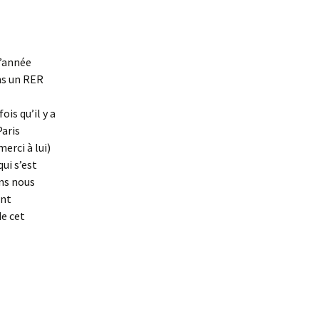
l’année
ans un RER
ois qu’il y a
Paris
erci à lui)
ui s’est
ns nous
ent
de cet