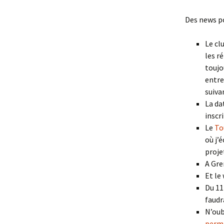
Des news po
Le cl
les r
toujo
entre
suiva
La da
inscri
Le
To
où j’
proje
A Gre
Et le
Du 11 
faudr
N’oub
perm