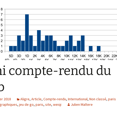
i compte-rendu du
b
er 2018
Aligre
,
Article
,
Compte-rendu
,
International
,
Non classé
,
paris
graphiques
,
jeu de go
,
paris
,
site
,
weiqi
Julien Maltere