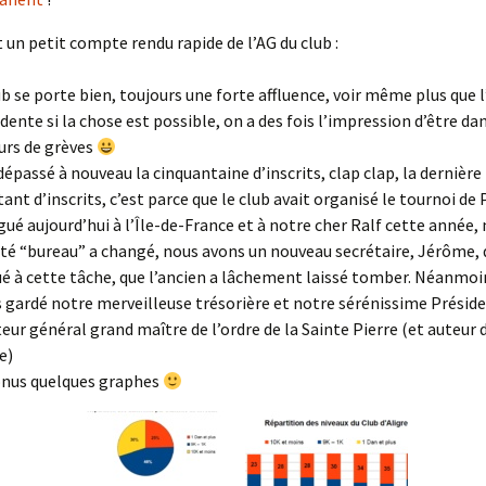
un petit compte rendu rapide de l’AG du club :
ub se porte bien, toujours une forte affluence, voir même plus que 
dente si la chose est possible, on a des fois l’impression d’être d
ours de grèves
dépassé à nouveau la cinquantaine d’inscrits, clap clap, la dernière f
tant d’inscrits, c’est parce que le club avait organisé le tournoi de 
gué aujourd’hui à l’Île-de-France et à notre cher Ralf cette année, m
ité “bureau” a changé, nous avons un nouveau secrétaire, Jérôme, q
é à cette tâche, que l’ancien a lâchement laissé tomber. Néanmoi
 gardé notre merveilleuse trésorière et notre sérénissime Présid
teur général grand maître de l’ordre de la Sainte Pierre (et auteur 
e)
nus quelques graphes