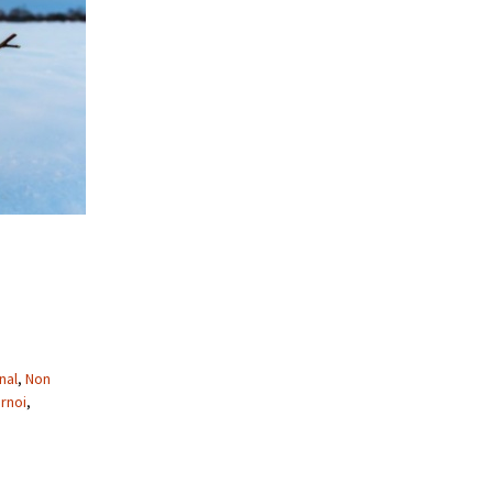
nal
,
Non
rnoi
,