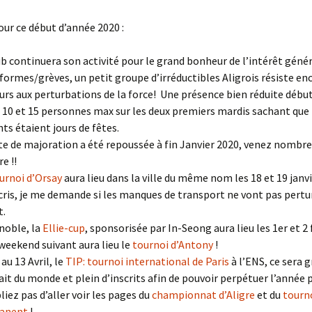
ur ce début d’année 2020 :
ub continuera son activité pour le grand bonheur de l’intérêt génér
éformes/grèves, un petit groupe d’irréductibles Aligrois résiste en
urs aux perturbations de la force! Une présence bien réduite déb
 10 et 15 personnes max sur les deux premiers mardis sachant que 
nts étaient jours de fêtes.
te de majoration a été repoussée à fin Janvier 2020, venez nombre
re !!
urnoi d’Orsay
aura lieu dans la ville du même nom les 18 et 19 janvie
écris, je me demande si les manques de transport ne vont pas pertu
t.
noble, la
Ellie-cup
, sponsorisée par In-Seong aura lieu les 1er et 2 f
 weekend suivant aura lieu le
tournoi d’Antony
!
au 13 Avril, le
TIP: tournoi international de Paris
à l’ENS, ce sera g
ait du monde et plein d’inscrits afin de pouvoir perpétuer l’année 
liez pas d’aller voir les pages du
championnat d’Aligre
et du
tourn
anent
!