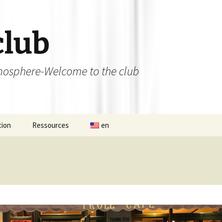
club
osphere-Welcome to the club
tion
Ressources
en
 permanent
Ateliers débutants et
initiations
nat d’Aligre
Bibliothèque
de 13×13 du 12
Les liens utiles
se
L’Aligroise 2023
Photos