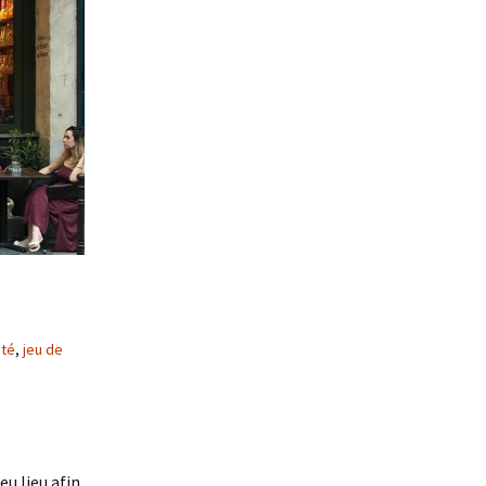
té
,
jeu de
u lieu afin