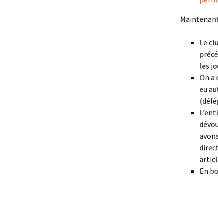
Maintenant 
Le cl
précé
les j
On a 
eu au
(délé
L’ent
dévou
avons
direc
articl
En bo