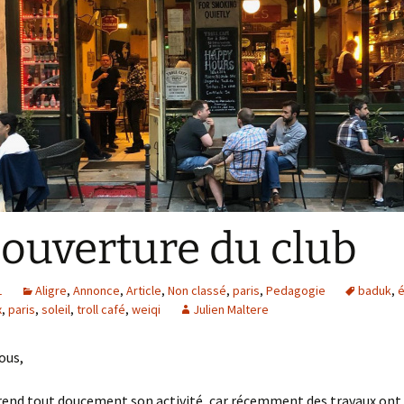
L’ Aligroise 2024
Calculateur échelle
L’ Aligroise 2025
L’ Aligroise 2026
ouverture du club
1
Aligre
,
Annonce
,
Article
,
Non classé
,
paris
,
Pedagogie
baduk
,
é
x
,
paris
,
soleil
,
troll café
,
weiqi
Julien Maltere
ous,
rend tout doucement son activité, car récemment des travaux ont e