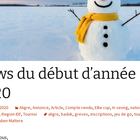
s du début d’année
20
 2020
Aligre
,
Annonce
,
Article
,
Compte-rendu
,
Ellie cup
,
In seong
,
natio
,
Region IDF
,
Tournoi
aligre
,
baduk
,
greves
,
inscriptions
,
jeu de go
,
tou
ulien Maltere
ous,