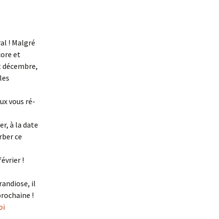
al ! Malgré
core et
ut décembre,
les
ux vous ré-
r, à la date
rber ce
évrier !
randiose, il
prochaine !
oi