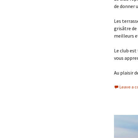
de donner u
Les terrass
grisâtre de
meilleurs e
Le club est
vous appren
Au plaisir d
Leave a 