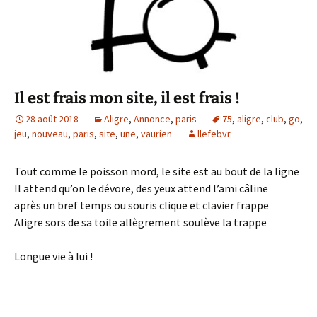
Il est frais mon site, il est frais !
28 août 2018
Aligre
,
Annonce
,
paris
75
,
aligre
,
club
,
go
,
jeu
,
nouveau
,
paris
,
site
,
une
,
vaurien
llefebvr
Tout comme le poisson mord, le site est au bout de la ligne
Il attend qu’on le dévore, des yeux attend l’ami câline
après un bref temps ou souris clique et clavier frappe
Aligre sors de sa toile allègrement soulève la trappe
Longue vie à lui !