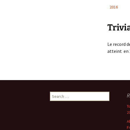
2016
Trivi
Le record d
atteint en 
Search
R
for:
T
2
A
F