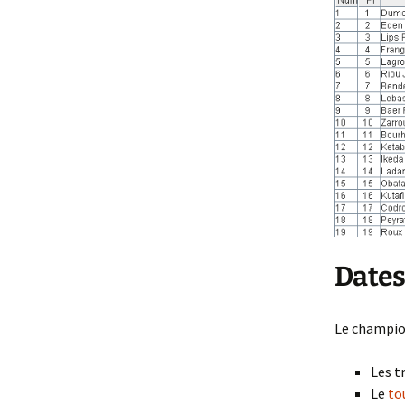
Dates
Le championn
Les t
Le
to