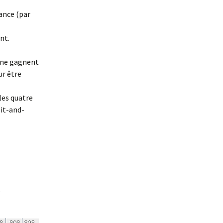
ance (par
nt.
s ne gagnent
ur être
 les quatre
lit-and-
s