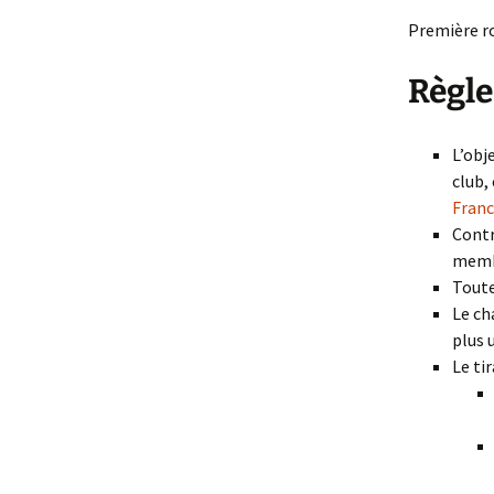
Première ro
Règle
L’obj
club,
Fran
Cont
membr
Toute
Le ch
plus 
Le ti