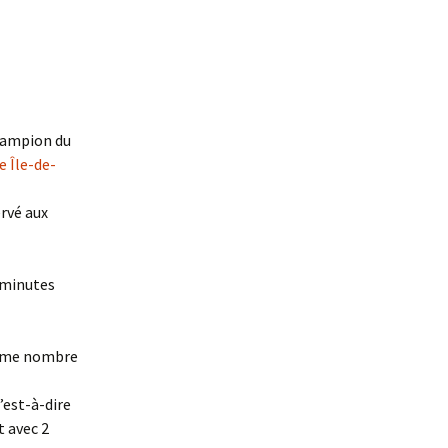
champion du
e Île-de-
ervé aux
 minutes
 même nombre
’est-à-dire
t avec 2