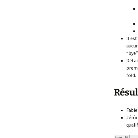
Il es
aucun
“bye”
Détai
premi
fold.
Résul
Fabie
Jérôm
quali