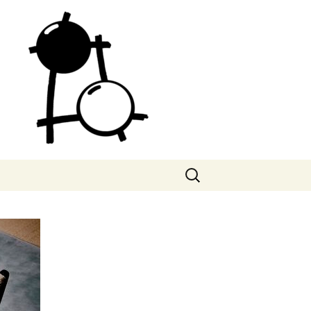
Search
for: