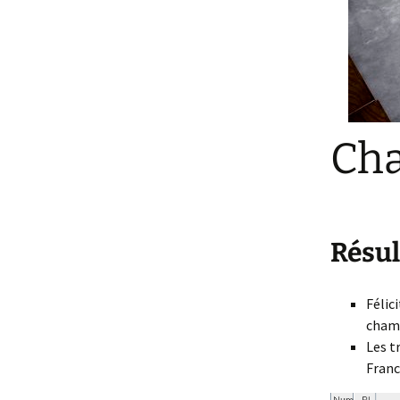
Cha
Résul
Félic
champ
Les t
Franc