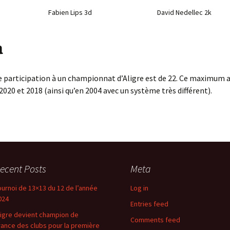
Fabien Lips 3d
David Nedellec 2k
a
e participation à un championnat d’Aligre est de 22. Ce maximum a
2020 et 2018 (ainsi qu’en 2004 avec un système très différent).
ecent Posts
Meta
ournoi de 13×13 du 12 de l’année
Log in
024
Entries feed
ligre devient champion de
Comments feed
rance des clubs pour la première