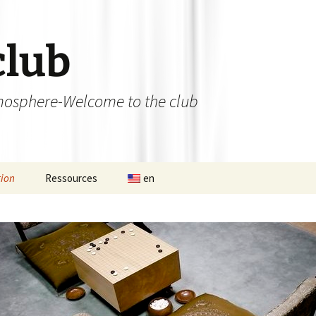
club
osphere-Welcome to the club
ion
Ressources
en
 permanent
Ateliers débutants et
initiations
nat d’Aligre
Bibliothèque
de 13×13 du 12
Les liens utiles
se
L’Aligroise 2023
Photos