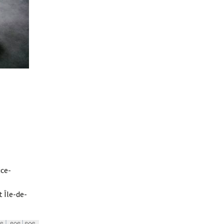
ice-
 Île-de-