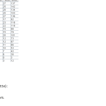
tte) :
rs.