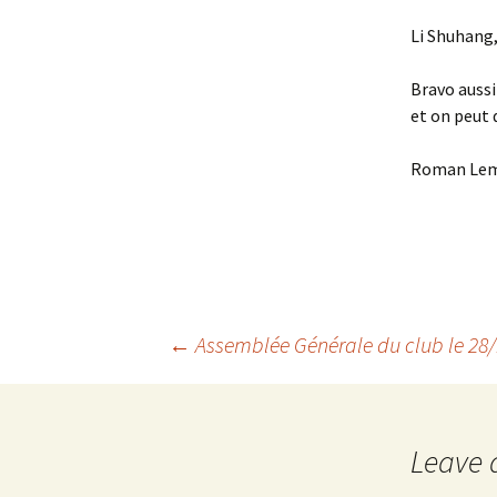
Li Shuhang,
Bravo aussi
et on peut d
Roman Lemas
Post
←
Assemblée Générale du club le 28
navigation
Leave 