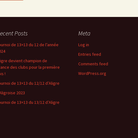
ecent Posts
Meta
ournoi de 13×13 du 12 de l’année
Log in
024
Entries feed
ligre devient champion de
Comments feed
rance des clubs pour la première
WordPress.org
is !
ournoi de 13×13 du 12/12 d’Aligre
’Aligroise 2023
ournoi de 13×13 du 13/12 d’Aligre