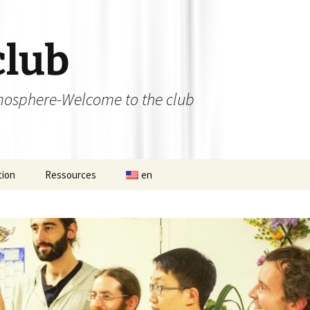
club
osphere-Welcome to the club
tion
Ressources
en
 permanent
Ateliers débutants et
initiations
nat d’Aligre
Bibliothèque
de 13×13 du 12
Les liens utiles
se
L’Aligroise 2023
Photos