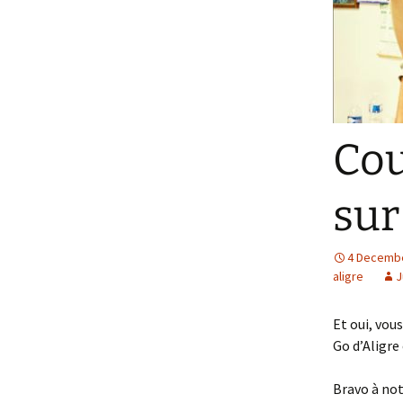
Cou
sur
4 Decemb
aligre
J
Et oui, vou
Go d’Aligre
Bravo à notr