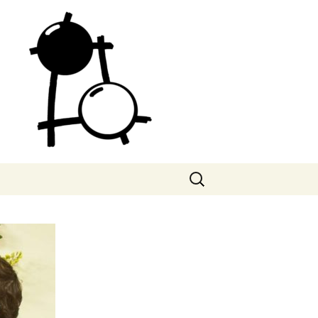
Search
for: