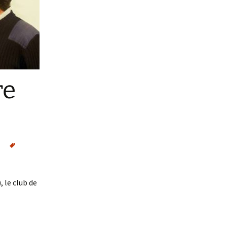
re
 le club de