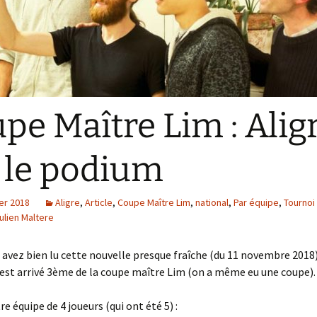
L’ Aligroise 2024
Calculateur échelle
L’ Aligroise 2025
L’ Aligroise 2026
pe Maître Lim : Alig
 le podium
er 2018
Aligre
,
Article
,
Coupe Maître Lim
,
national
,
Par équipe
,
Tournoi
ulien Maltere
s avez bien lu cette nouvelle presque fraîche (du 11 novembre 2018),
 est arrivé 3ème de la coupe maître Lim (on a même eu une coupe).
e équipe de 4 joueurs (qui ont été 5) :