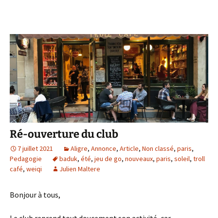
Ré-ouverture du club
7 juillet 2021
Aligre
,
Annonce
,
Article
,
Non classé
,
paris
,
Pedagogie
baduk
,
été
,
jeu de go
,
nouveaux
,
paris
,
soleil
,
troll
café
,
weiqi
Julien Maltere
Bonjour à tous,