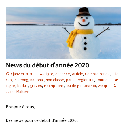
News du début d’année 2020
7 janvier 2020
Aligre
,
Annonce
,
Article
,
Compte-rendu
,
Ellie
cup
,
In seong
,
national
,
Non classé
,
paris
,
Region IDF
,
Tournoi
aligre
,
baduk
,
greves
,
inscriptions
,
jeu de go
,
tournoi
,
weiqi
Julien Maltere
Bonjour à tous,
Des news pour ce début d’année 2020 :