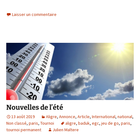
Laisser un commentaire
Nouvelles de l’été
13 août 2019
Aligre
,
Annonce
,
Article
,
International
,
national
,
Non classé
,
paris
,
Tournoi
aligre
,
baduk
,
egc
,
jeu de go
,
paris
,
tournoi permanent
Julien Maltere