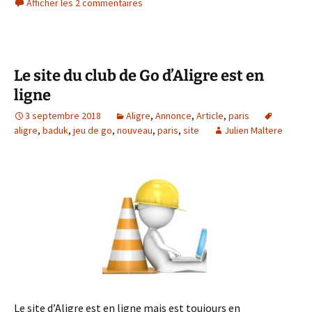
Afficher les 2 commentaires
Le site du club de Go d’Aligre est en
ligne
3 septembre 2018
Aligre
,
Annonce
,
Article
,
paris
aligre
,
baduk
,
jeu de go
,
nouveau
,
paris
,
site
Julien Maltere
Le site d’Aligre est en ligne mais est toujours en