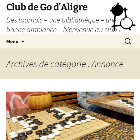
Aller
Club de Go d'Aligre
au
Des tournois – une bibliothèque – une
contenu
bonne ambiance – bienvenue au club !
Recherc
Menu
Archives de catégorie : Annonce