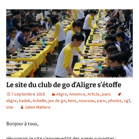
Le site du club de go d’Aligre s’étoffe
7 septembre 2018
Aligre
,
Annonce
,
Article
,
paris
aligre
,
baduk
,
échelle
,
jeu de go
,
liens
,
nouveau
,
paris
,
photos
,
sgf
,
site
Julien Maltere
Bonjour à tous,
désormais le site s’enorgueillit des pages suivantes :