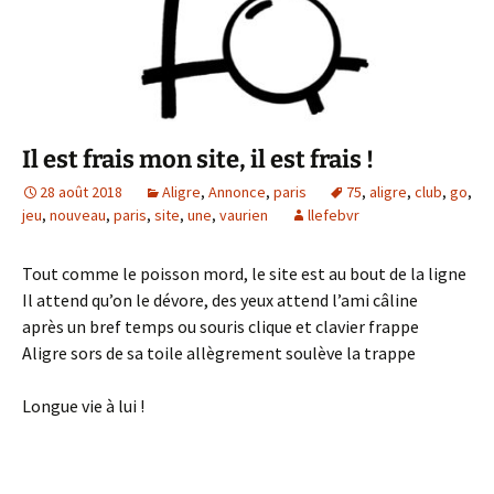
Il est frais mon site, il est frais !
28 août 2018
Aligre
,
Annonce
,
paris
75
,
aligre
,
club
,
go
,
jeu
,
nouveau
,
paris
,
site
,
une
,
vaurien
llefebvr
Tout comme le poisson mord, le site est au bout de la ligne
Il attend qu’on le dévore, des yeux attend l’ami câline
après un bref temps ou souris clique et clavier frappe
Aligre sors de sa toile allègrement soulève la trappe
Longue vie à lui !