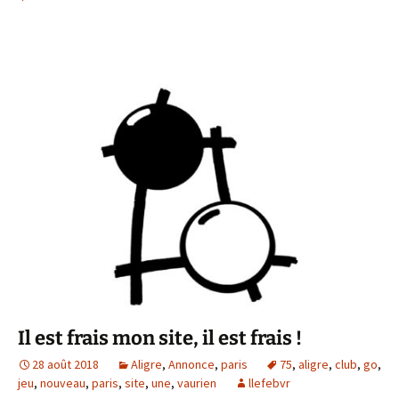
Il est frais mon site, il est frais !
28 août 2018
Aligre
,
Annonce
,
paris
75
,
aligre
,
club
,
go
,
jeu
,
nouveau
,
paris
,
site
,
une
,
vaurien
llefebvr