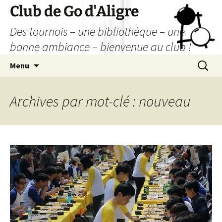
Aller
Club de Go d'Aligre
au
Des tournois – une bibliothèque – une
contenu
bonne ambiance – bienvenue au club !
Recherc
Menu
Archives par mot-clé : nouveau