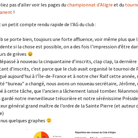
liez pas d’aller voir les pages du
championnat d’Aligre
et du
tourn
anent
!
un petit compte rendu rapide de l’AG du club :
ub se porte bien, toujours une forte affluence, voir même plus que 
dente si la chose est possible, on a des fois l’impression d’être d
ours de grèves
dépassé à nouveau la cinquantaine d’inscrits, clap clap, la dernière f
tant d’inscrits, c’est parce que le club avait organisé le tournoi de 
gué aujourd’hui à l’Île-de-France et à notre cher Ralf cette année, m
ité “bureau” a changé, nous avons un nouveau secrétaire, Jérôme, q
é à cette tâche, que l’ancien a lâchement laissé tomber. Néanmoi
 gardé notre merveilleuse trésorière et notre sérénissime Présid
teur général grand maître de l’ordre de la Sainte Pierre (et auteur 
e)
nus quelques graphes