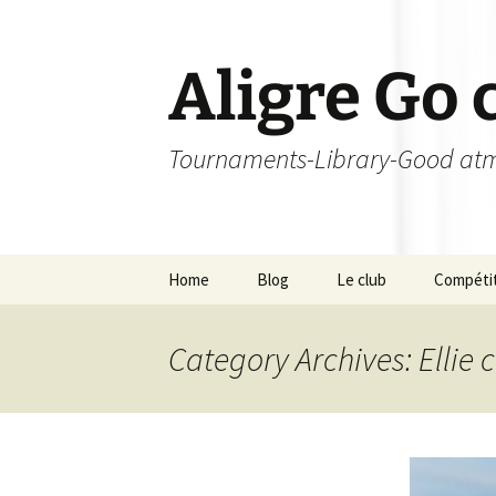
Skip
to
content
Aligre Go 
Tournaments-Library-Good atm
Home
Blog
Le club
Compéti
Les orgas
Tournoi
Category Archives: Ellie 
Les membres – Echelle
Champion
de niveau
Tournoi 
Licence
L’Aligroi