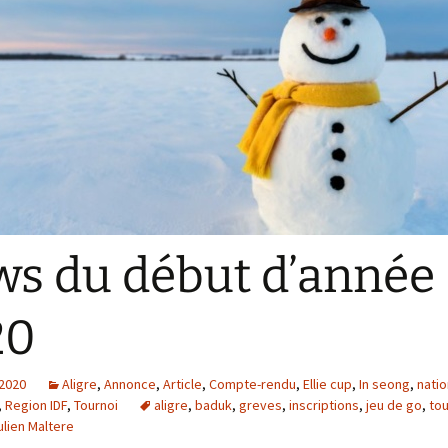
L’ Aligroise 2024
Calculateur échelle
L’ Aligroise 2025
L’ Aligroise 2026
s du début d’année
20
 2020
Aligre
,
Annonce
,
Article
,
Compte-rendu
,
Ellie cup
,
In seong
,
natio
,
Region IDF
,
Tournoi
aligre
,
baduk
,
greves
,
inscriptions
,
jeu de go
,
tou
ulien Maltere