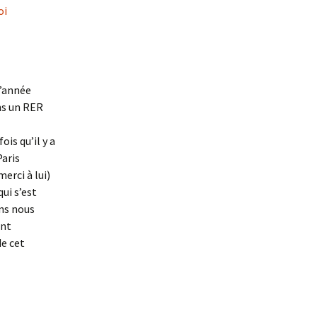
oi
l’année
ans un RER
ois qu’il y a
Paris
erci à lui)
ui s’est
ns nous
ent
de cet