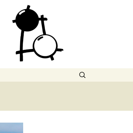
Search
for: