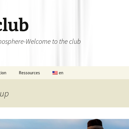
club
osphere-Welcome to the club
tion
Ressources
en
 permanent
Ateliers débutants et
initiations
cup
nat d’Aligre
Bibliothèque
de 13×13 du 12
Les liens utiles
se
L’Aligroise 2023
Photos