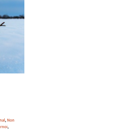
nal
,
Non
rnoi
,