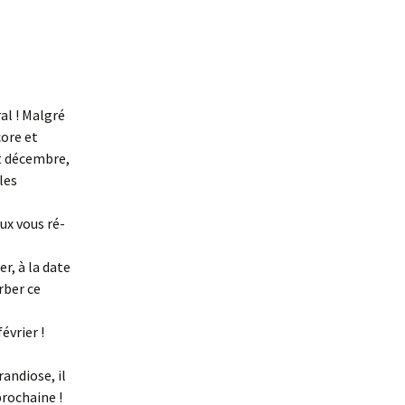
al ! Malgré
core et
ut décembre,
les
ux vous ré-
r, à la date
rber ce
évrier !
randiose, il
prochaine !