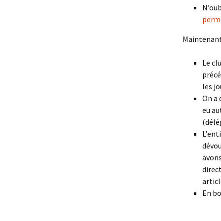
N’oub
perm
Maintenant 
Le cl
précé
les j
On a 
eu au
(délé
L’ent
dévou
avons
direc
articl
En bo