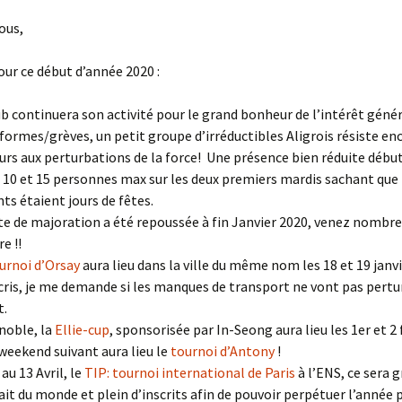
ous,
ur ce début d’année 2020 :
ub continuera son activité pour le grand bonheur de l’intérêt génér
éformes/grèves, un petit groupe d’irréductibles Aligrois résiste en
urs aux perturbations de la force! Une présence bien réduite déb
 10 et 15 personnes max sur les deux premiers mardis sachant que 
nts étaient jours de fêtes.
te de majoration a été repoussée à fin Janvier 2020, venez nombre
re !!
urnoi d’Orsay
aura lieu dans la ville du même nom les 18 et 19 janvie
écris, je me demande si les manques de transport ne vont pas pertu
t.
noble, la
Ellie-cup
, sponsorisée par In-Seong aura lieu les 1er et 2 f
 weekend suivant aura lieu le
tournoi d’Antony
!
au 13 Avril, le
TIP: tournoi international de Paris
à l’ENS, ce sera g
ait du monde et plein d’inscrits afin de pouvoir perpétuer l’année 