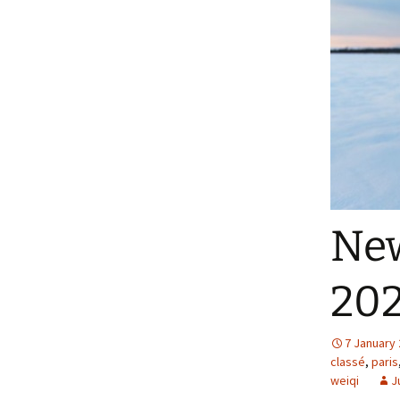
New
20
7 January
classé
,
paris
weiqi
J