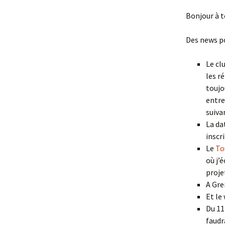
Bonjour à t
Des news po
Le cl
les r
toujo
entre
suiva
La da
inscri
Le
To
où j’
proje
A Gre
Et le
Du 11 
faudr