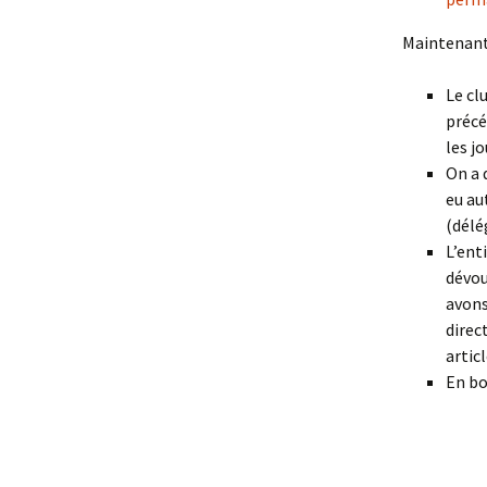
Maintenant 
Le cl
précé
les j
On a 
eu au
(délé
L’ent
dévou
avons
direc
articl
En bo