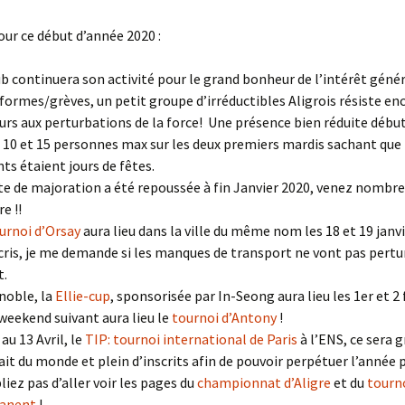
ur ce début d’année 2020 :
ub continuera son activité pour le grand bonheur de l’intérêt génér
éformes/grèves, un petit groupe d’irréductibles Aligrois résiste en
urs aux perturbations de la force! Une présence bien réduite déb
 10 et 15 personnes max sur les deux premiers mardis sachant que 
nts étaient jours de fêtes.
te de majoration a été repoussée à fin Janvier 2020, venez nombre
re !!
urnoi d’Orsay
aura lieu dans la ville du même nom les 18 et 19 janvie
écris, je me demande si les manques de transport ne vont pas pertu
t.
noble, la
Ellie-cup
, sponsorisée par In-Seong aura lieu les 1er et 2 f
 weekend suivant aura lieu le
tournoi d’Antony
!
au 13 Avril, le
TIP: tournoi international de Paris
à l’ENS, ce sera g
ait du monde et plein d’inscrits afin de pouvoir perpétuer l’année 
liez pas d’aller voir les pages du
championnat d’Aligre
et du
tourn
anent
!