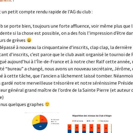
un petit compte rendu rapide de l’AG du club :
ub se porte bien, toujours une forte affluence, voir même plus que 
dente si la chose est possible, on a des fois l’impression d’être d
ours de grèves
dépassé à nouveau la cinquantaine d’inscrits, clap clap, la dernière f
tant d’inscrits, c’est parce que le club avait organisé le tournoi de 
gué aujourd’hui à l’Île-de-France et à notre cher Ralf cette année, m
ité “bureau” a changé, nous avons un nouveau secrétaire, Jérôme, q
é à cette tâche, que l’ancien a lâchement laissé tomber. Néanmoi
 gardé notre merveilleuse trésorière et notre sérénissime Présid
teur général grand maître de l’ordre de la Sainte Pierre (et auteur 
e)
nus quelques graphes