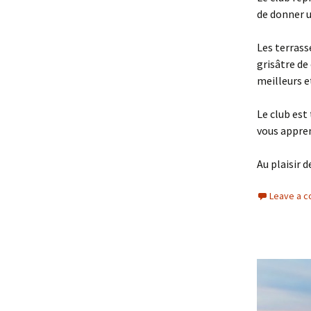
de donner u
Les terrass
grisâtre de
meilleurs e
Le club est
vous appren
Au plaisir d
Leave a 