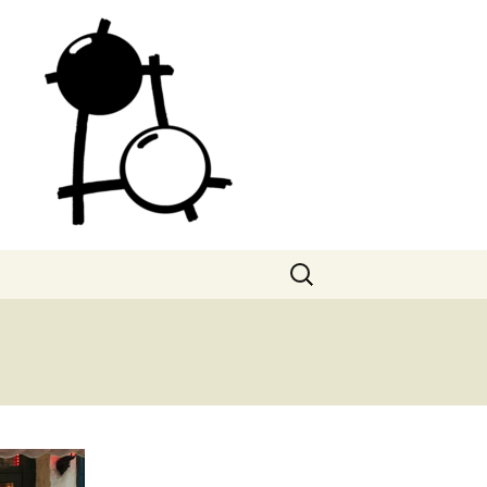
Search
for: