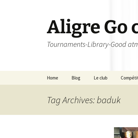
Skip
to
content
Aligre Go 
Tournaments-Library-Good atm
Home
Blog
Le club
Compéti
Les orgas
Tournoi
Tag Archives: baduk
Les membres – Echelle
Champion
de niveau
Tournoi 
Licence
L’Aligroi