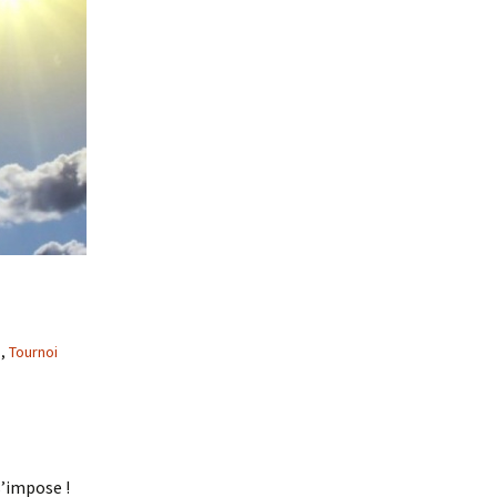
s
,
Tournoi
s’impose !