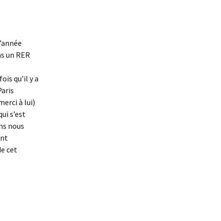
l’année
ans un RER
ois qu’il y a
Paris
erci à lui)
ui s’est
ns nous
ent
de cet