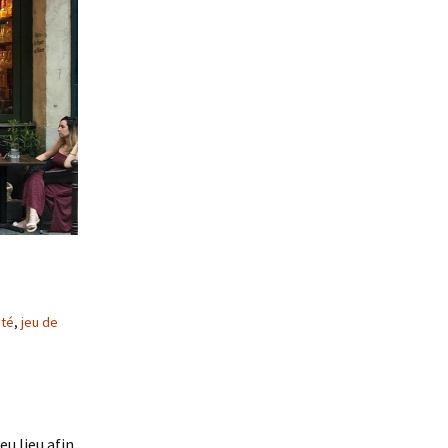
té
,
jeu de
u lieu afin