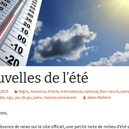
velles de l’été
 2019
Aligre
,
Annonce
,
Article
,
International
,
national
,
Non classé
,
pari
duk
,
egc
,
jeu de go
,
paris
,
tournoi permanent
Julien Maltere
ous,
bsence de news sur le site officiel, une petite note de milieu d’été 