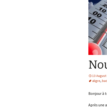
Nou
13 August
aligre
,
ba
Bonjour à t
Après une a