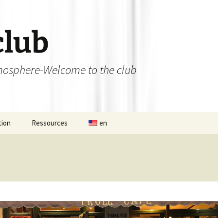
club
osphere-Welcome to the club
tion
Ressources
en
 permanent
Ateliers débutants et
initiations
nat d’Aligre
Bibliothèque
de 13×13 du 12
Les liens utiles
se
L’Aligroise 2023
Photos