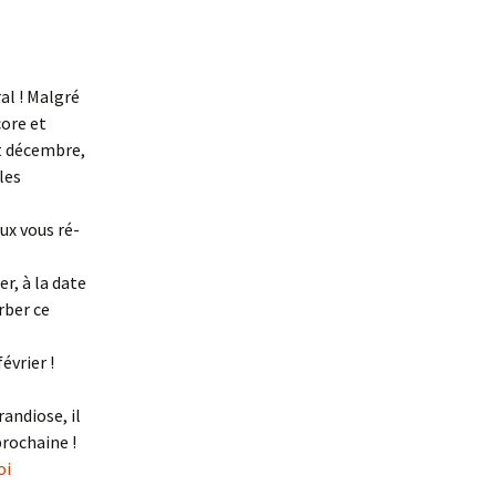
al ! Malgré
core et
ut décembre,
les
ux vous ré-
r, à la date
rber ce
évrier !
randiose, il
prochaine !
oi