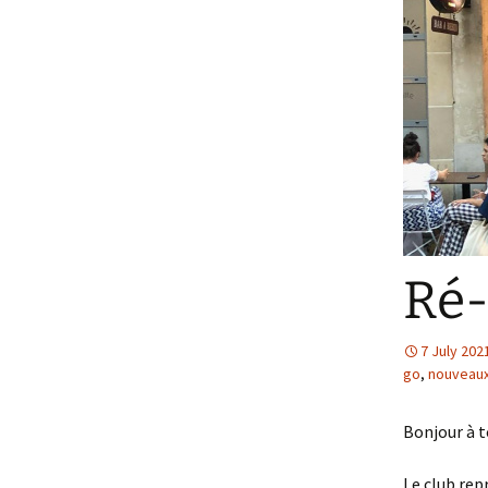
Ré-
7 July 202
go
,
nouveau
Bonjour à t
Le club rep