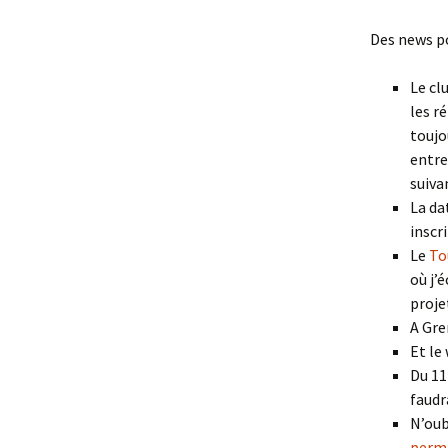
Des news po
Le cl
les r
toujo
entre
suiva
La da
inscri
Le
To
où j’
proje
A Gre
Et le
Du 11 
faudr
N’oub
perm