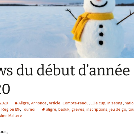
s du début d’année
20
 2020
Aligre
,
Annonce
,
Article
,
Compte-rendu
,
Ellie cup
,
In seong
,
natio
,
Region IDF
,
Tournoi
aligre
,
baduk
,
greves
,
inscriptions
,
jeu de go
,
tou
ulien Maltere
ous,