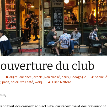
L’ Aligroise 2024
Calculateur échelle
L’ Aligroise 2025
L’ Aligroise 2026
ouverture du club
1
Aligre
,
Annonce
,
Article
,
Non classé
,
paris
,
Pedagogie
baduk
,
é
x
,
paris
,
soleil
,
troll café
,
weiqi
Julien Maltere
ous,
rend tout doucement son activité, car récemment des travaux ont e