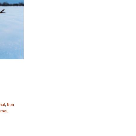
nal
,
Non
rnoi
,