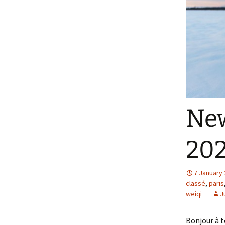
New
20
7 January
classé
,
paris
weiqi
J
Bonjour à t